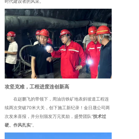
时代建设者的风采。
攻坚克难，工程进度连创新高
在赵鹏飞的带领下，周油坊铁矿地表斜坡道工程连
续两次突破70米大关，创下施工新纪录！金日晟公司两
次发来喜报，并分别颁发万元奖励，盛赞团队“
技术过
硬、作风扎实
”。