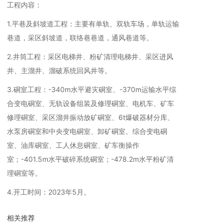
工程内容：
1.平巷及斜坡道工程：主要有单轨、双轨车场，单轨运输
巷道，采区斜坡道，联络巷巷道，通风巷道等。
2.井筒工程：采区电梯井、粉矿清理电梯井、采区进风
井、主溜井、溜破系统回风井等。
3.硐室工程：-340m水平避灾硐室、-370m运输水平综
合变电硐室、无轨设备组装及修理硐室、电机车、矿车
修理硐室、采区溜井振动放矿硐室、6t爆破器材分库、
水泵房硐室和中央变电硐室、卸矿硐室、综合变电硐
室、油库硐室、工人休息硐室、矿车衡操作
室；-401.5m水平破碎系统硐室；-478.2m水平粉矿清
理硐室等。
4.开工时间：2023年5月。
相关推荐