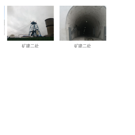
矿建二处
矿建二处
招远姜家窑金矿-2019
宝清双柳煤矿-2018
辽宁东煤基本建设有限责任公司
地 址：辽宁省沈阳市大东区蒲平路17号
辽ICP备2021010054号-1